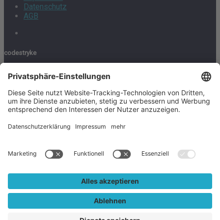
Datenschutz
AGB
codestryke
Wir sind ein IoT-Dienstleister aus dem Herzen Münchens. Wir
unterstützen Industrieunternehmen und Smart Cities mit
unseren Services ganzheitlich bei ihren IoT-Lösungen. Unsere
Software ist bei über 50 Kunden auf über 4,5 Mio. Devices im
Einsatz.
Kontakt
codestryke GmbH
Landshuter Allee 14
80637 München
+49 (0)89 21528775